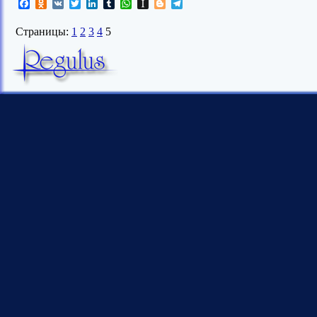
Facebook
Odnoklassniki
VK
Twitter
LinkedIn
Tumblr
WhatsApp
Instapaper
Blogger
Telegram
Страницы:
1
2
3
4
5