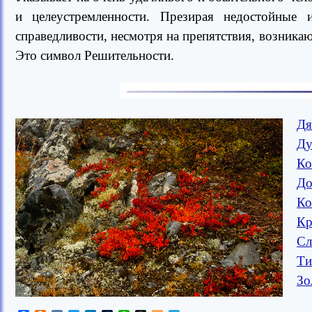
и целеустремленности. Презирая недостойные 
справедливости, несмотря на препятствия, возника
Это символ Решительности.
Дя
Ду
Ко
До
Ко
Кр
Сл
Ти
Зо