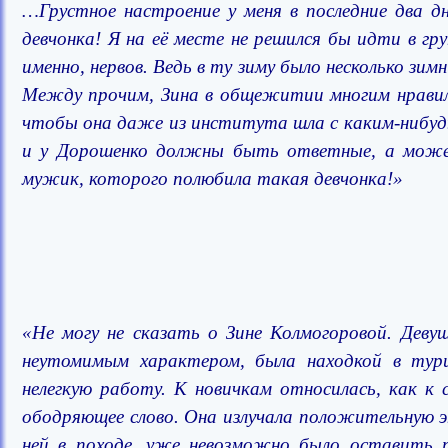
…Грустное настроение у меня в последние два д
девчонка! Я на её месте не решился бы идти в гр
именно, нервов. Ведь в ту зиму было несколько зим
Между прочим, Зина в общежитии многим нравила
чтобы она даже из института шла с каким-нибудь
и у Дорошенко должны быть ответные, а может
мужик, которого полюбила такая девчонка!»
«Не могу не сказать о Зине Колмогоровой. Деву
неутомимым характером, была находкой в тур
нелегкую работу. К новичкам относилась, как к 
ободряющее слово. Она излучала положительную э
ней в походе, уже невозможно было оставить 