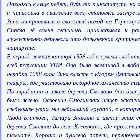
Находясь в гуще ребят, будь то в институте, на
и приводила в движение всех, становясь застре
Зина отправилась в сложный поход по Горному А
Спасла её семья лесничего, прикладывая к р
мужественно перенесла это болезненное критичес
маршруте.
В период зимних каникул 1958 года сумела сходи
всей турсекции УПИ. Она была желанной в любо
декабря 1958 года Зина вместе с Игорем Дятловы
пещеры, где участвовало рекордное количество ту
По традиции в школе деревни Смолино дан был у
было весело. Освоение Смолинских пещер заканч
следующее утро мы небольшой группой, в котору
Люда Блинкова, Тамара Заикина и автор этих 
деревни Смолино до села Клевакино, где прожив
темноте. Хорошо и душевно попели, переночева