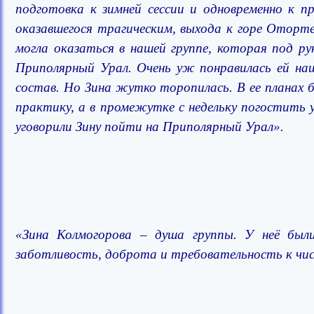
подготовка к зимней сессии и одновременно к п
оказавшегося трагическим, выхода к горе Оторт
могла оказаться в нашей группе, которая под р
Приполярный Урал. Очень уж понравилась ей наш
состав. Но Зина жутко торопилась. В ее планах б
практику, а в промежутке с не­дельку погостить у
уговори­ли Зину пойти на Приполярный Урал».
«Зина Колмогорова – душа группы. У неё были 
заботливость, доброта и требовательность к чис