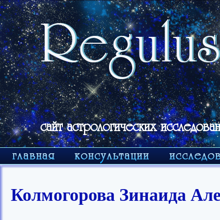
сайт астрологических исследован
Колмогорова Зинаида Але