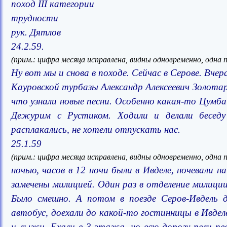
поход III категории
трудности
рук. Дятлов
24.2.59.
(прим.: цифра месяца исправлена, видны одновременно, одна 
Ну вот мы и снова в походе. Сейчас в Серове. Вчер
Кауровской турбазы Александр Алексеевич Золотар
что узнали новые песни. Особенно какая-то Цумба
Дежурим с Рустиком. Ходили и делали бесед
расплакались, не хотели отпускать нас.
25.1.59
(прим.: цифра месяца исправлена, видны одновременно, одна 
ночью, часов в 12 ночи были в Ивделе, ночевали н
замечены милицией. Один раз в отделение милици
Было смешно. А потом в поезде Серов-Ивдель до
автобус, доехали до какой-то гостинницы в Ивделе
и лыжи. Ехали в 3 этажа, но всю дорогу пели п