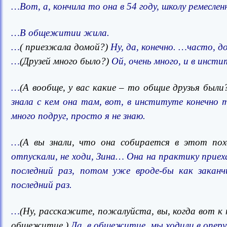
…Вот, а, кончила то она в 54 году, школу ремесленн
…В общежитии жила.
…
( приезжала домой?)
Ну, да, конечно. …часто, д
…
(Друзей много было?)
Ой, очень много, и в инсти
…
(А вообще, у вас какие – то общие друзья были
знала с кем она там, вот, в институте конечно 
много подруг, просто я не знаю.
…
(А вы знали, что она собирается в этот пох
отпускали, не ходи, Зина… Она на практику приеха
последний раз, потом уже вроде-бы как заканчи
последний раз.
…
(Ну, расскажите, пожалуйста, вы, когда вот к 
общежитие.)
Да, в общежитие, мы ходили в оперу