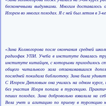
бесконечными выдумками. Многим доставалось 
Игорем во многих походах. Я с ней был летом в 3-
«Зина Колмогорова после окончания средней школ
радиофак УПИ. Учеба в институте давалась тру
институте китайцев, с которыми приходилось ст
общего читального зала отзанимавшихся допо
последней покидала библиотеку. Зина была удиви
С Игорем Дятловым она училась на одном курсе, 
без участия Игоря попала в турсекцию. Практич
пеших походах. Зина добровольно взвалила на с
Вела учет и агитацию по приему в турсекцию но