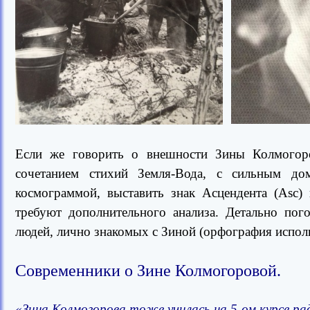
Если же говорить о внешности Зины Колмогоров
сочетанием стихий Земля-Вода, с сильным до
космограммой, выставить знак Асцендента (Asc)
требуют дополнительного анализа. Детально пог
людей, лично знакомых с Зиной (орфография испол
Современники о Зине Колмогоровой.
«Зина Колмогорова тоже училась на 5-ом курсе ра