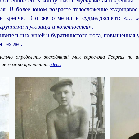
особенностей. К концу жизни мускулистая и крепкая.
ая. В более юном возрасте телосложение худощавое
 и крепче. Это же отметил и судмедэксперт:
«… х
руппами туловища и конечностей».
ивительных ушей и буратинистого носа, повышенная 
я тех лет.
ельно определить восходящий знак гороскопа Георгия по 
вание можно прочитать
здесь
.