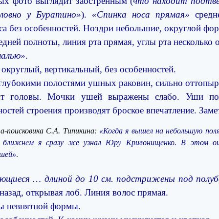
ых фото выглядит заостренным (
что находит подтве
словно у Буратино»
).
«Спинка носа прямая»
средн
са без особенностей. Ноздри небольшие, округлой фо
дней полноты, линия рта прямая, углы рта несколько
малью»
.
округлый, вертикальный, без особенностей.
 глубокими полостями ушных раковин, сильно оттопыр
 от головы. Мочки ушей выражены слабо. Уши по 
остей строения производят броское впечатление. Зам
-поисковика С.А. Типикина:
«Когда я вышел на небольшую поля
 ближнем я сразу же узнал Юру Кривонищенко. В этом ош
ушей»
.
ющиеся … длиной до 10 см. подстрижены под полуб
 назад, открывая лоб. Линия волос прямая.
ы невнятной формы.