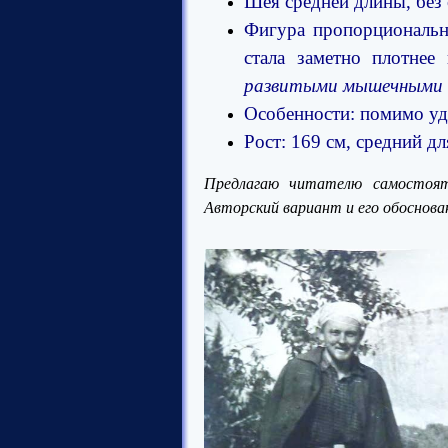
Шея средней длины, без 
Фигура пропорциональн
стала заметно плотнее
развитыми мышечными г
Особенности: помимо уд
Рост: 169 см,
средний
дл
Предлагаю читателю самостоят
А
вторский вариант и его обосно