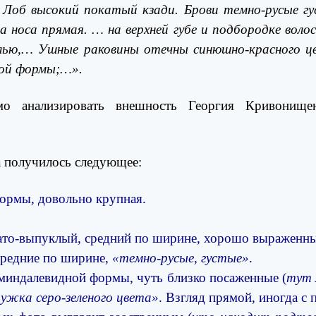
 Лоб высокий покатый кзади. Брови темно-русые 
а носа прямая. … на верхней губе и подбородке волос 
алью,… Ушные раковины отечны синюшно-красного цв
кой формы;…».
мо анализировать внешность Георгия Кривонищен
а получилось следующее
:
ормы, довольно крупная.
ато-выпуклый, средний по ширине, хорошо выраженн
средние по ширине,
«темно-русые, густые»
.
 миндалевидной формы, чуть близко посаженные (
тут 
ужка серо-зеленого цвета»
. Взгляд прямой, иногда с