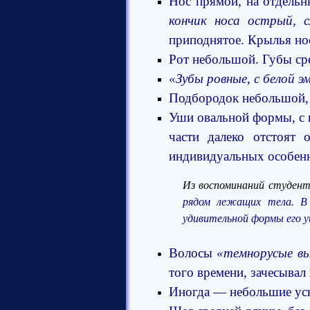
Нос прямой, на отдельн
кончик носа острый, 
приподнятое. Крылья но
Рот небольшой. Губы сре
«Зубы ровные, с белой э
Подбородок небольшой, 
Уши о
вальной формы, с
части далеко отстоят
индивидуальных особенн
Из воспоминаний студента
рядом лежащих тела. В
удивительной формы его 
Волосы
«темнорусые вь
того времени, зачесывал
Иногда — небольшие ус