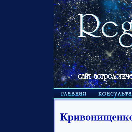
сайт астрологич
Кривонищенко