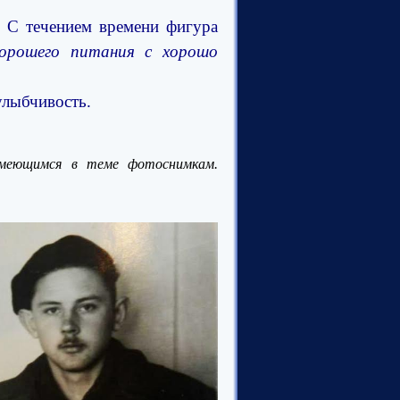
. С течением времени фигура
орошего питания с хорошо
улыбчивость.
имеющимся в теме фотоснимкам.