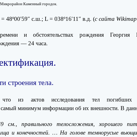
а. Микрорайон Каменный городок.
 48º00′59″ с.ш.; L = 038º16′11″ в.д. (
с сайта Wikimap
ремени и обстоятельствах рождения Георгия К
ождения — 24 часа.
ректификация.
и строения тела.
что из актов исследования тел погибших ту
о
самый минимум информации об их внешности. В данн
9 см., правильного телосложения, хорошего пи
ща и конечностей. … На голове темнорусые вьющие