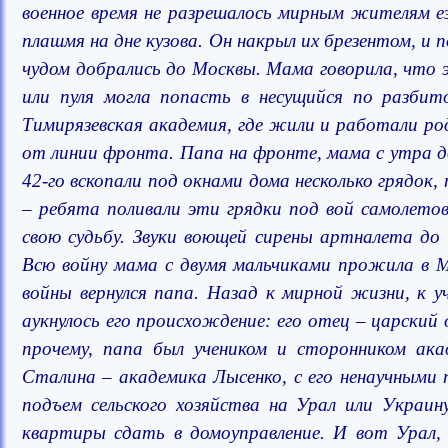
военное время не разрешалось мирным жителям е
плашмя на дне кузова. Он накрыл их брезентом, 
чудом добрались до Москвы. Мама говорила, что 
или пуля могла попасть в несущийся по разбито
Тимирязевская академия, где жили и работали ро
от линии фронта. Папа на фронте, мама с утра до 
42-го вскопали под окнами дома несколько грядок
– ребята поливали эти грядки под вой самолетов 
свою судьбу. Звуки воющей сирены артналета до
Всю войну мама с двумя мальчиками прожила в Мо
войны вернулся папа. Назад к мирной жизни, к уч
аукнулось его происхождение: его отец – царский
прочему, папа был учеником и сторонником ака
Сталина – академика Лысенко, с его ненаучными
подъем сельского хозяйства на Урал или Украин
квартиры сдать в домоуправление.
И вот Урал,