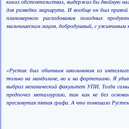
каких обстоятельствах, выдержал бы двойную нагр
для разведки маршрута. И вообще он был правой 
планомерного расходования походных проду
мальчишеским лицом, добродушный, с уживчивым х
«Рустик был обычным школьником из интеллиген
только на мандолине, но и на фортепиано. Я удиви
выбрал механический факультет УПИ. Тогда самый
предпочел металлургию, так как не без основ
пресловутая пятая графа. А что помешало Рустем