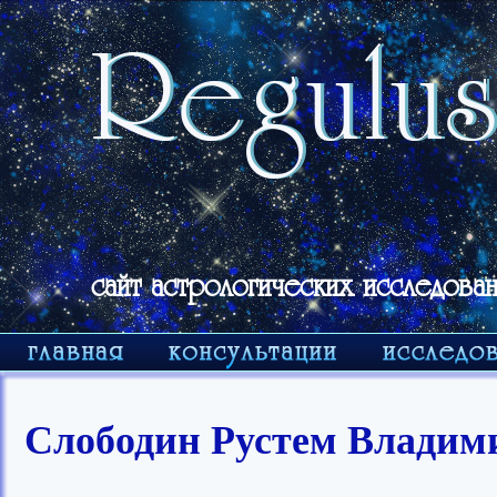
сайт астрологических исследован
Слободин Рустем Владим