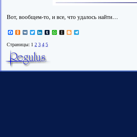
Вот, вообщем-то, и все, что удалось найти…
Facebook
Odnoklassniki
VK
Twitter
LinkedIn
Tumblr
WhatsApp
Instapaper
Blogger
Telegram
Страницы: 1
2
3
4
5