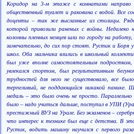
Коридор на 3-м этаже с комнатами направо 
общественный туалет и раковина с водой. Все со
доценты – так же высланные из столицы.
Ряд
которой привозили раненых с войны. Недалеко н
колонны пленных немцев шли по городу на работ
замечательно, до сих пор стоят.
Рустик и Боря у
школ. Оба мальчика влились в школьный коллект
был уже вполне самостоятельным подростком,
увлекался спортом, был результативным бегун
трудностей для него не существовало, все был
терпеливый, не поддающийся никакой панике. Ш
медаль – это было очень не просто. Параллельно 
было – надо учиться дальше, поступил в УПИ (Ур
престижный ВУЗ на Урале. Без экзаменов – серебр
что интерес к технике был еще с детства. В это
Рустик, водить машину научился с первого раза