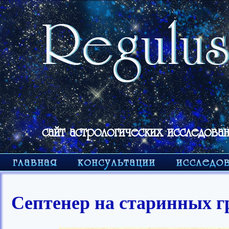
сайт астрологических исследован
Септенер на старинных 