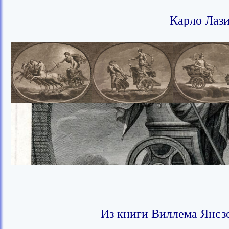
Карло Лази
Из книги Виллема Янсзо