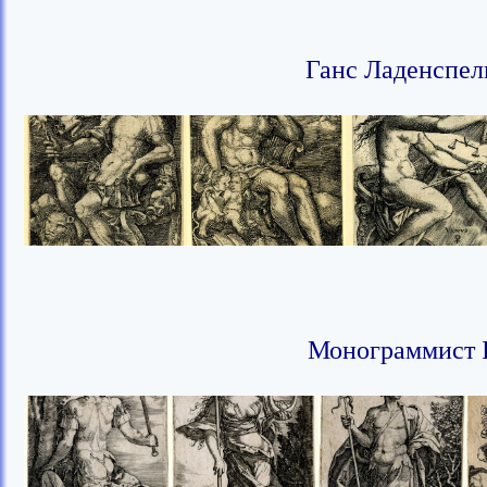
Ганс Ладенспель
Монограммист I