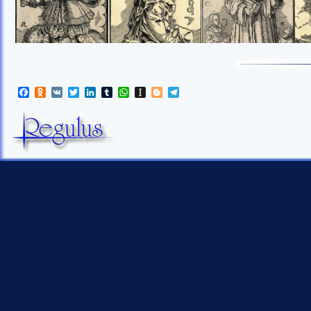
Facebook
Odnoklassniki
VK
Twitter
LinkedIn
Tumblr
WhatsApp
Instapaper
Blogger
Telegram