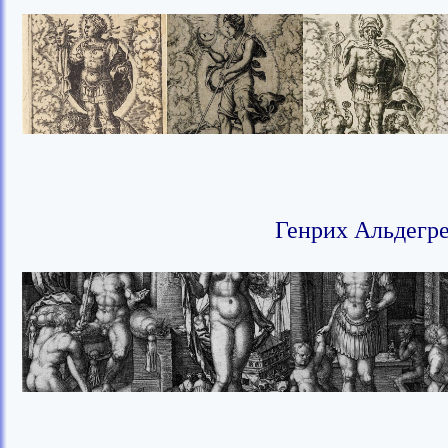
Генрих Альдегрев