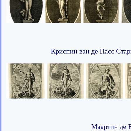
Криспин ван де Пасс Стар
Маартин де В