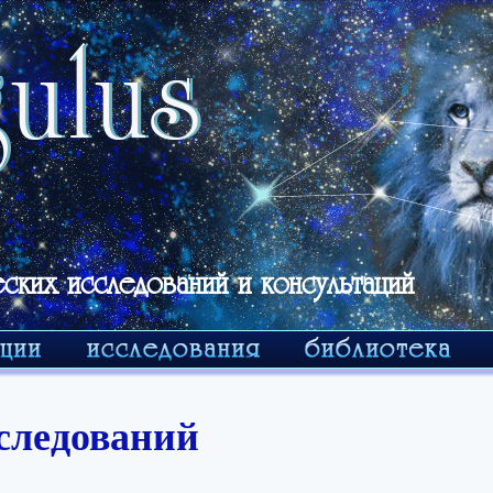
еских исследований и консультаций
следований