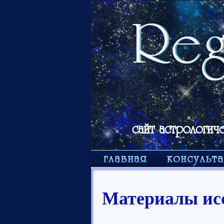
сайт астрологич
Материалы ис