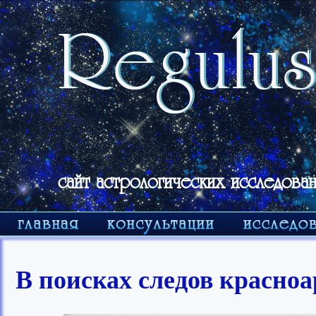
сайт астрологических исследован
В поисках следов красн