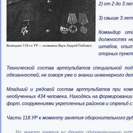
2) от 2 до 3 ле
3) свыше 3 лет
Командир от
должностях не
Комендант 118-го УР — полковник Яцун Андрей Глебович.
штабов, опыт
опорных пункт
Технический состав артпульбатов специальной по
обязанностей, не говоря уже о знании инженерного де
Младший и рядовой состав артпульбатов при комп
необученных 434 человека. Находясь на формировании
форт. сооружениями укрепленных районов и стрельб с 
Части 118 УР к моменту занятия оборонительного ру
На момент занятия на фронте оборонительного рубеж