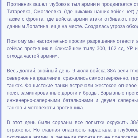
Противник зашел глубоко в тыл армии и продвигается ст
Титаревка, Смоглеевка, (где никаких наших войск нет)
также с фронта, где войска армии атаки отбивают, про
данным Лопатина, еще на месте. Создалась угроза обхо
Поэтому мы настоятельно просим разрешения отвести а
сейчас противник в ближайшем тылу 300, 162 сд, УР и
отхода частей армии».
Весь долгий, знойный день 9 июля войска 38А вели тя
северное направление, сражались самоотверженно, ге
танках. Фашистские танки встречали жестокое огнево
поля, заминированные дороги и броды. Взрывные преп
инженерно-саперными батальонами и двумя саперн
танков и мотопехоты противника.
В этот день были сорваны все попытки окружить 38
отражены. Но главная опасность нарастала в глубоко
окружения армии, а решения фронта по ее предотвращ