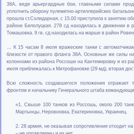
38А, ведя арьергардные бои, главными силами прод
уплотнить оборону пулеметно-артиллерийских батальонов
прошла ст.Солидарная, с 15.00 приступила к занятию об
районе Белолуцкая. 278 сд находилась в движении в р
Томашовка. 9 гв. сд находилась на марше в район Ровен
… К 15 часам 8 июля вражеские танки с автоматчика
близости от правого фланга 38А. Основные же силы н
колоннами из района Россоши на Кантемировку и из ра
июля приближалась к Митрофановке (29 мд), вторая дост
Всю сложность создавшегося положения отражает 
фронтом и начальнику Генерального штаба командующим 
«1. Свыше 100 танков из Россошь, около 200 танко
Мартынцы, Неровновка, Екатериновка, Украинец.
2. 28 армия, не оказывая сопротивления отходит на 
– не управляемы и их нет.