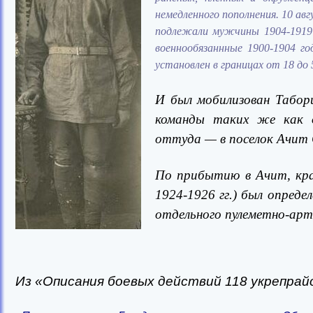
немедленного пополнения.
10 авг
подлежали мужчины 1904-1919 
военнообязаннные 1900-1904 го
установлен в границах от 18 до 5
И был мобилизован Табори
команды таких же как о
оттуда — в поселок Ачит 
По прибытию в Ачит, кр
1924-1926 гг.) был опреде
отдельного пулеметно-арт
Из «Описания боевых действий 118 укрепрайона