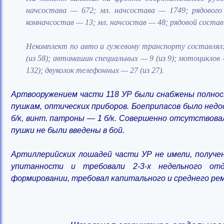
начсостава — 672; мл. начсостава — 1749; рядовог
комначсостав — 13; мл. начсостав — 48; рядовой состав
Некомплект по авто и гужевому транспорту составлял:
(из 58); автомашин специальных — 9 (из 9); мотоциклов —
132); двуколок телефонных — 27 (из 27).
Артвооружением части 118 УР были снабжены полность
пушкам, оптических приборов. Боеприпасов было недос
б/к, винт. патроны — 1 б/к. Совершенно отсутствова
пушки не были введены в бой.
Артиллерийских лошадей части УР не имели, получе
упитанности и требовали 2-3-х недельного от
формировании, требовал капитального и среднего ре