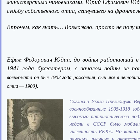
министерскими чиновниками, Юрий Ефимович Юдин
судьбу собственного отца, сгинувшего на фронте л
Впрочем, как знать… Возможно, просто не полу
Ефим Федорович Юдин, до войны работавший в с
1941 года бухгалтером, с началом войны не по
военкомата он был 1902 года рождения; сын же в автобио
).
отца — 1900
Согласно Указа Президиума В
военнообязанные 1905-1918 го
высокого патриотического под
недели в СССР было мобилиз
численность РККА. Но катаст
раненых, пленных и окруженц