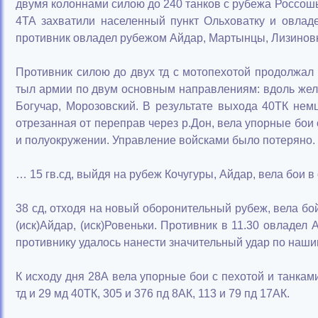
двумя колоннами силою до 240 танков с рубежа Россош
4ТА захватили населенный пункт Ольховатку и овлад
противник овладел рубежом Айдар, Мартынцы, Лизиновк
Противник силою до двух тд с мотопехотой продолжал 
тыл армии по двум основным направлениям: вдоль жел
Богучар, Морозовский. В результате выхода 40ТК нем
отрезанная от переправ через р.Дон, вела упорные бои
и полуокружении. Управление войсками было потеряно.
… 15 гв.сд, выйдя на рубеж Кочугуры, Айдар, вела бои 
38 сд, отходя на новый оборонительный рубеж, вела б
(иск)Айдар, (иск)Ровеньки. Противник в 11.30 овладел
противнику удалось нанести значительный удар по наши
К исходу дня 28А вела упорные бои с пехотой и танка
тд и 29 мд 40ТК, 305 и 376 пд 8АК, 113 и 79 пд 17АК.