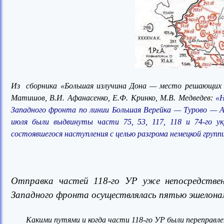
Из сборника «Большая излучина Дона — место решающих ср
Матишов, В.И. Афанасенко, Е.Ф. Кринко, М.В. Медведев:
«Н
Западного фронта по линии Большая Верейка — Турово — Ал
июля были выдвинуты части 75, 53, 117, 118 и 74-го 
состоявшегося наступления с целью разгрома немецкой группи
Отправка частей 118-го УР уже непосредстве
Западного фронта осуществлялась пятью эшелонам
Какими путями и когда части 118-го УР были переправле