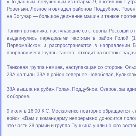
«По данным, полученным из штарма-9, противник с утр
Ровеньки, Лозное и овладел районом Поддубное, Ровень
на Богучар — большое движение машин и танков против
Танки противника, наступающие со стороны Россоши в
выдвинулись передовыми частями в район Голой (1
Первомайском и распространяются в направлении Б
прорвавшиеся группы танков, отходит на восток с зада
Танковая группа немцев, наступающая со стороны Ольх
28А на тылы 38А в район севернее Новобелая, Куликовк
38А вышла на рубеж Голая, Поддубное, Озеров, западн
к обороне.
9 июля в 16.00 К.С. Москаленко повторно обращается 
войск: «Вам и командарму непрерывно доносится поло
что части 28 армии и группа Пушкина ушли на юго-восто