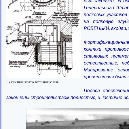
был закончен, за и
Генерального Штаб
полковых участков
на полковую глуб
РОВЕНЬКИ, входящий
Фортификационные 
колпаки противоо
станковых пулеме
естественные, не
Минирование осно
препятствия были с
Пулеметный железо-бетонный колпак.
Полоса обеспечен
закончены строительством полностью, и частично и