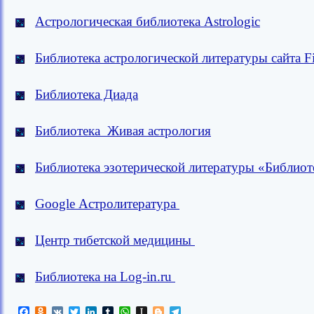
Астрологическая библиотека Astrologic
Библиотека астрологической литературы сайта Fi
Библиотека Диада
Библиотека Живая астрология
Библиотека эзотерической литературы «Библио
Google Астролитература
Центр тибетской медицины
Библиотека на Log-in.ru
Facebook
Odnoklassniki
VK
Twitter
LinkedIn
Tumblr
WhatsApp
Instapaper
Blogger
Telegram