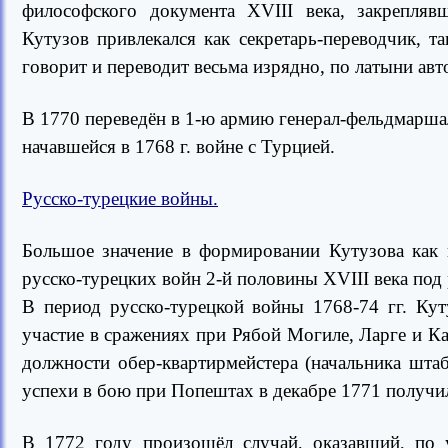
философского документа XVIII века, закрепля
Кутузов привлекался как секретарь-переводчик, та
говорит и переводит весьма изрядно, по латыни авт
В 1770 переведён в 1-ю армию генерал-фельдмаршал
начавшейся в 1768 г. войне с Турцией.
Русско-турецкие войны.
Большое значение в формировании Кутузова как 
русско-турецких войн 2-й половины XVIII века под
В период русско-турецкой войны 1768-74 гг. Ку
участие в сражениях при Рябой Могиле, Ларге и Ка
должности обер-квартирмейстера (начальника шта
успехи в бою при Попештах в декабре 1771 получи
В 1772 году произошёл случай, оказавший, по 