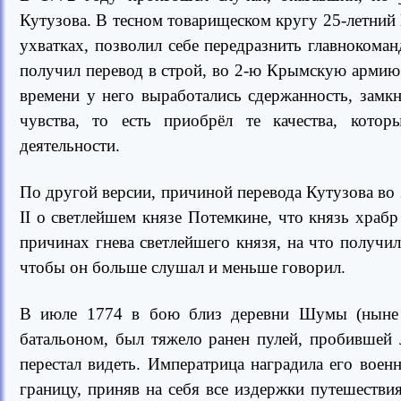
Кутузова. В тесном товарищеском кругу 25-летний
ухватках, позволил себе передразнить главноком
получил перевод в строй, во 2-ю Крымскую армию 
времени у него выработались сдержанность, замк
чувства, то есть приобрёл те качества, кото
деятельности.
По другой версии, причиной перевода Кутузова в
II о светлейшем князе Потемкине, что князь храбр
причинах гнева светлейшего князя, на что получил 
чтобы он больше слушал и меньше говорил.
В июле 1774 в бою близ деревни Шумы (ныне 
батальоном, был тяжело ранен пулей, пробившей 
перестал видеть. Императрица наградила его воен
границу, приняв на себя все издержки путешестви