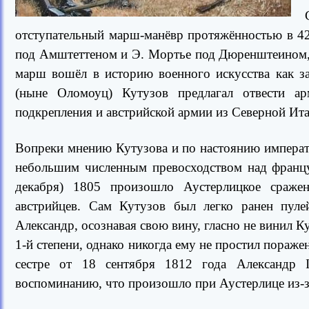
отступательный марш-манёвр протяжённостью в 4
под Амштеттеном и Э. Мортье под Дюренштеином, 
марш вошёл в историю военного искусства как з
(ныне Оломоуц) Кутузов предлагал отвести ар
подкрепления и австрийской армии из Северной Ита
Вопреки мнению Кутузова и по настоянию императ
небольшим численным превосходством над францу
декабря) 1805 произошло Аустерлицкое сраже
австрийцев. Сам Кутузов был легко ранен пулей
Александр, осознавая свою вину, гласно не винил К
1-й степени, однако никогда ему не простил пораже
сестре от 18 сентября 1812 года Александр 
воспоминанию, что произошло при Аустерлице из-з