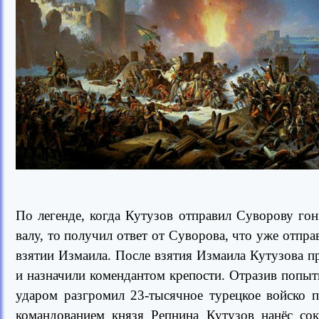
По легенде, когда Кутузов отправил Суворову го
валу, то получил ответ от Суворова, что уже отпра
взятии Измаила. После взятия Измаила Кутузова пр
и назначили комендантом крепости. Отразив попыт
ударом разгромил 23-тысячное турецкое войско 
командованием князя Репнина Кутузов нанёс со