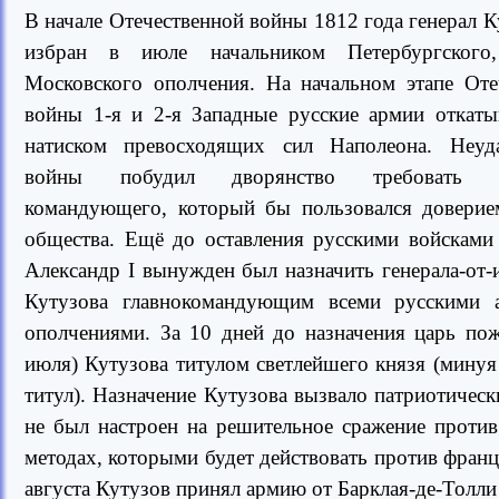
В начале Отечественной войны 1812 года генерал 
избран в июле начальником Петербургского
Московского ополчения. На начальном этапе Оте
войны 1-я и 2-я Западные русские армии откаты
натиском превосходящих сил Наполеона. Неуд
войны побудил дворянство требовать на
командующего, который бы пользовался доверие
общества. Ещё до оставления русскими войсками
Александр I вынужден был назначить генерала-от-
Кутузова главнокомандующим всеми русскими 
ополчениями. За 10 дней до назначения царь пож
июля) Кутузова титулом светлейшего князя (минуя
титул). Назначение Кутузова вызвало патриотическ
не был настроен на решительное сражение против
методах, которыми будет действовать против фран
августа Кутузов принял армию от Барклая-де-Толл