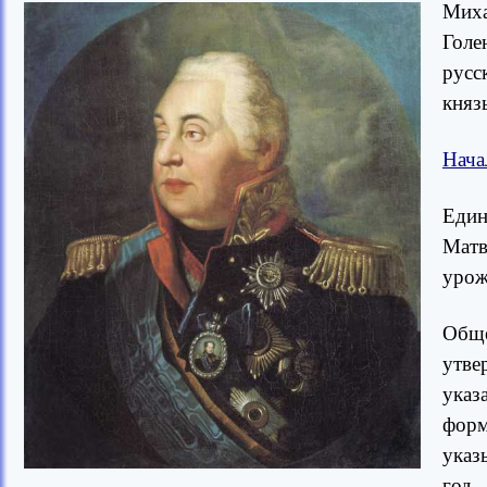
Миха
Голе
русс
княз
Нача
Един
Матв
урож
Общ
утве
указ
форм
указ
год