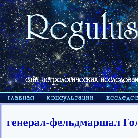
сайт астрологических исследован
генерал-фельдмаршал Го