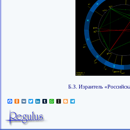
Б.З. Израитель «Российск
Facebook
Odnoklassniki
VK
Twitter
LinkedIn
Tumblr
WhatsApp
Instapaper
Blogger
Telegram