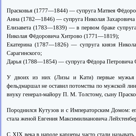
Прасковья (1777—1844) — супруга Матвея Фёдоро
Анна (1782—1846) — супруга Николая Захаровича
Елизавета (1783—1839) — в первом браке супруг
Николая Фёдоровича Хитрово (1771—1819);
Екатерина (1787—1826) — супруга князя Никол
Сарагинского;
Дарья (1788—1854) — супруга Фёдора Петровича 
У двоих из них (Лизы и Кати) первые мужья п
фельдмаршал не оставил потомства по мужской лин
внуку генерал-майору П. М. Толстому, сыну Праско
Породнился Кутузов и с Императорским Домом: е
стала женой Евгения Максимилиановича Лейхтенбер
С XIX века в народе карцеры часто стали называть