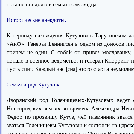
погашении долгов семьи полководца.
Исторические анекдоты.
К периоду нахождения Кутузова в Тарутинском лаге
«АиФ». Генерал Беннигсен в одном из доносов писа
причем не один. С собой он привез молдаванку, 
попало в военное ведомство, и генерал Кнорринг 
пусть спит. Каждый час [сна] этого старца неумоли
Семья и род Кутузова.
Дворянский род Голенищевых-Кутузовых ведет с
Новгородских землях во времена Александра Невск
Федор по прозвищу Кутуз, чей племянник звался
зваться Голенищевы-Кутузовы и состояли на царск
отец уже до генерал-поручика, а Михаил Илларион