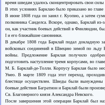
время шведам удалось сконцентрировать свои силы
В этих условиях Барклаю было приказано во главе
В июне 1808 года он занял г. Куопио, а затем су
полковника Санделса. Вскоре, однако, Барклай из-
он, как участник боевых действий в Финляндии, бы
I и его ближайшие сановники.
В декабре 1808 года Барклай подал докладную з
войсковых соединений в Швецию зимой по льду Б
войны. Предложение Барклая получило одобре
подготовить наступление тремя корпусами, во глав
М. Б. Барклай-де-Толли. Корпусу Барклая было нео
Умео. В марте 1809 года этот переход, проход
блестяще осуществлен. Шведы были вынуждены 
боевые действия Багратион и Барклай были произве
Св. Благоверного князя Александра Невского.
После завершения этой операции Барклай был н