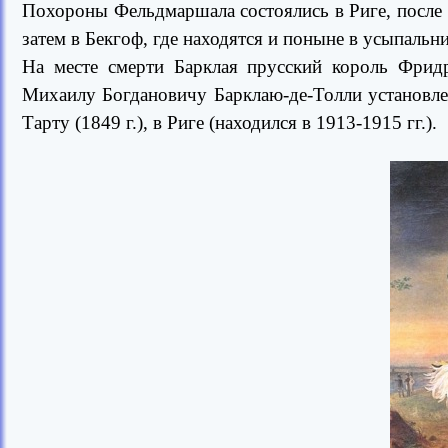
Похороны Фельдмаршала состоялись в Риге, после ч
затем в Бекгоф, где находятся и поныне в усыпальн
На месте смерти Барклая прусский король Фридр
Михаилу Богдановичу Барклаю-де-Толли установлен
Тарту (1849 г.), в Риге (находился в 1913-1915 гг.).