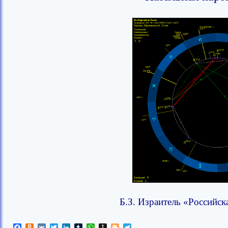
Б.З. Израитель «Российск
Facebook
Odnoklassniki
VK
Twitter
LinkedIn
Tumblr
WhatsApp
Instapaper
Blogger
Telegram