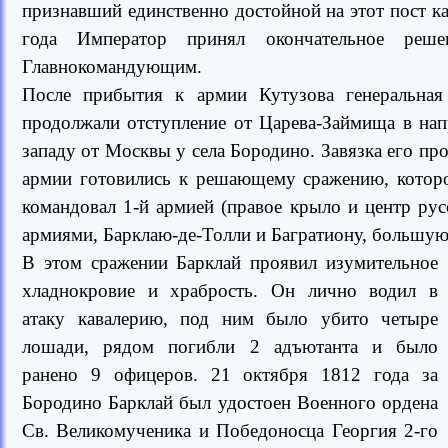
признавший единственно достойной на этот пост к
года Император принял окончательное реш
Главнокомандующим.
После прибытия к армии Кутузова генеральная 
продолжали отступление от Царева-Займища в на
западу от Москвы у села Бородино. Завязка его п
армии готовились к решающему сражению, которо
командовал 1-й армией (правое крыло и центр ру
армиями, Барклаю-де-Толли и Багратиону, большую
В этом сражении Барклай проявил изумительное
хладнокровие и храбрость. Он лично водил в
атаку кавалерию, под ним было убито четыре
лошади, рядом погибли 2 адъютанта и было
ранено 9 офицеров. 21 октября 1812 года за
Бородино Барклай был удостоен Военного ордена
Св. Великомученика и Победоносца Георгия 2-го