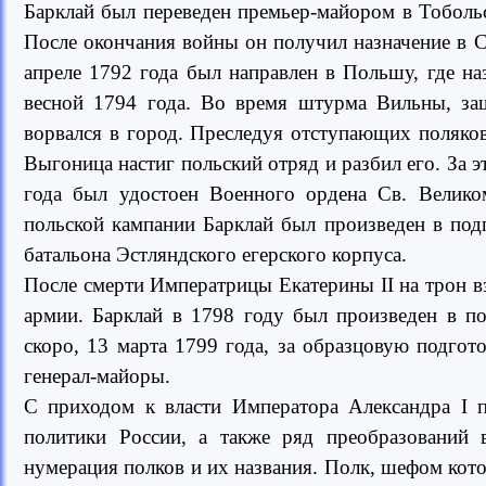
Барклай был переведен премьер-майором в Тоболь
После окончания войны он получил назначение в С
апреле 1792 года был направлен в Польшу, где на
весной 1794 года. Во время штурма Вильны, за
ворвался в город. Преследуя отступающих поляков,
Выгоница настиг польский отряд и разбил его. За э
года был удостоен Военного ордена Св. Великом
польской кампании Барклай был произведен в под
батальона Эстляндского егерского корпуса.
После смерти Императрицы Екатерины II на трон в
армии. Барклай в 1798 году был произведен в по
скоро, 13 марта 1799 года, за образцовую подгот
генерал-майоры.
С приходом к власти Императора Александра I 
политики России, а также ряд преобразований 
нумерация полков и их названия. Полк, шефом кото