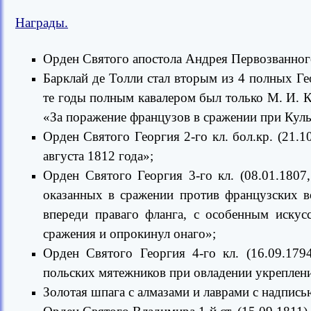
Награды.
Орден Святого апостола Андрея Первозванного
Барклай де Толли стал вторым из 4 полных Ге
те годы полным кавалером был только М. И. К
«За поражение французов в сражении при Кульм
Орден Святого Георгия 2-го кл. бол.кр. (21.
августа 1812 года»;
Орден Святого Георгия 3-го кл. (08.01.180
оказанных в сражении против французских во
впереди праваго фланга, с особенным искус
сражения и опрокинул онаго»;
Орден Святого Георгия 4-го кл. (16.09.17
польских мятежников при овладении укреплен
Золотая шпага с алмазами и лаврами с надписью