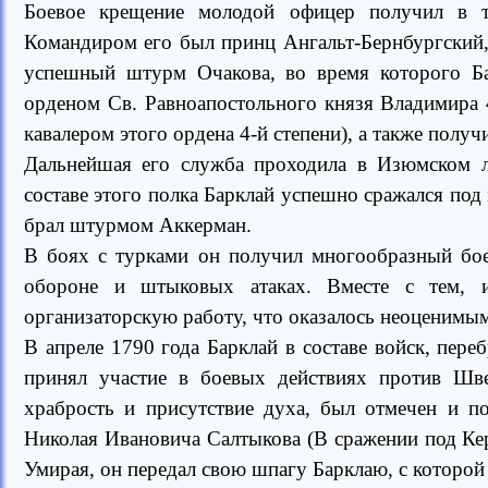
Боевое крещение молодой офицер получил в 
Командиром его был принц Ангальт-Бернбургский
успешный штурм Очакова, во время которого Б
орденом Св. Равноапостольного князя Владимира 4
кавалером этого ордена 4-й степени), а также получ
Дальнейшая его служба проходила в Изюмском л
составе этого полка Барклай успешно сражался под
брал штурмом Аккерман.
В боях с турками он получил многообразный бое
обороне и штыковых атаках. Вместе с тем, и
организаторскую работу, что оказалось неоценимым
В апреле 1790 года Барклай в составе войск, пе
принял участие в боевых действиях против Шв
храбрость и присутствие духа, был отмечен и п
Николая Ивановича Салтыкова (В сражении под Ке
Умирая, он передал свою шпагу Барклаю, с которой