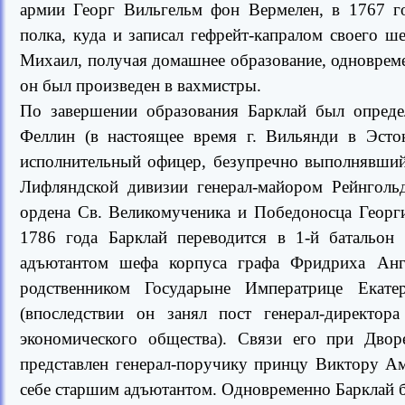
армии Георг Вильгельм фон Вермелен, в 1767 г
полка, куда и записал гефрейт-капралом своего ш
Михаил, получая домашнее образование, одновреме
он был произведен в вахмистры.
По завершении образования Барклай был опреде
Феллин (в настоящее время г. Вильянди в Эсто
исполнительный офицер, безупречно выполнявший
Лифляндской дивизии генерал-майором Рейнгол
ордена Св. Великомученика и Победоносца Георги
1786 года Барклай переводится в 1-й батальон 
адъютантом шефа корпуса графа Фридриха Анга
родственником Государыне Императрице Екат
(впоследствии он занял пост генерал-директор
экономического общества). Связи его при Двор
представлен генерал-поручику принцу Виктору А
себе старшим адъютантом. Одновременно Барклай б