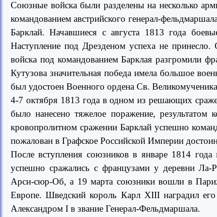
Союзные войска были разделены на несколько арми
командованием австрийского генерал-фельдмаршала
Барклай. Начавшиеся с августа 1813 года боевы
Наступление под Дрезденом успеха не принесло. 
войска под командованием Барклая разгромили фра
Кутузова значительная победа имела большое воен
был удостоен Военного ордена Св. Великомученика 
4-7 октября 1813 года в одном из решающих сра
было нанесено тяжелое поражение, результатом 
кровопролитном сражении Барклай успешно коман
пожалован в Графское Российской Империи достоин
После вступления союзников в январе 1814 года
успешно сражались с французами у деревни Ла-Р
Арси-сюр-Об, а 19 марта союзники вошли в Пари
Европе. Шведский король Карл XIII наградил ег
Александром I в звание Генерал-Фельдмаршала.