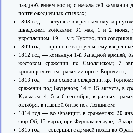
раздроблением кости; с начала сей кампании 
почти ежедневных стычках;
1808 год — вступя с вверенным ему корпусо
шведскими войсками: 31 мая, 1 и 2 июня, 
укреплением, 19 — у г. Куопио, при совершенн
1809 год — прошёл с корпусом, ему вверенным
1812 год — командуя 1-й Западной армией, был
жестоком сражении по Смоленском; 7 ав
кровопролитном сражении при с. Бородино;
1813 год — при осаде и овладении кр. Торном; 
сражении под Бауценом; 14 и 15 августа, в 
Кульмом; 4, 5 и 6 сентября, в разных сраж
октября, в главной битве пол Лепцигом;
1814 год — во Франции, в сражениях: 20 янва
сюр-Об; 13 марта, при Фершампенаузе; 18 мар
1815 год — совершил с армией поход во Фран