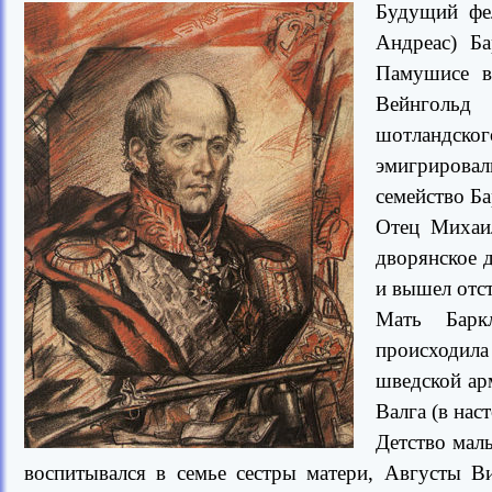
Будущий фе
Андреас) Ба
Памушисе в
Вейнгольд
шотландского
эмигрирова
семейство Ба
Отец Михаи
дворянское 
и вышел отс
Мать Барк
происходил
шведской ар
Валга (в нас
Детство маль
воспитывался в семье сестры матери, Августы В