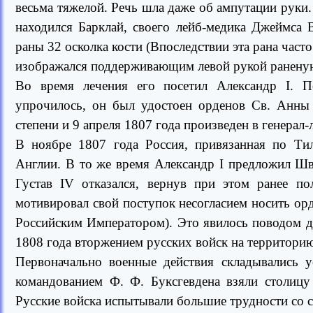
весьма тяжелой. Речь шла даже об ампутации руки.
находился Барклай, своего лейб-медика Джеймса 
раны 32 осколка кости (Впоследствии эта рана часто
изображался поддерживающим левой рукой раненую
Во время лечения его посетил Александр I. П
упрочилось, он был удостоен орденов Св. Анны 
степени и 9 апреля 1807 года произведен в генерал
В ноябре 1807 года Россия, привязанная по Ти
Англии. В то же время Александр I предложил Ш
Густав IV отказался, вернув при этом ранее п
мотивировал свой поступок несогласием носить ор
Российским Императором). Это явилось поводом дл
1808 года вторжением русских войск на территори
Первоначально военные действия складывались 
командованием Ф. Ф. Буксгевдена взяли столицу
Русские войска испытывали большие трудности со 