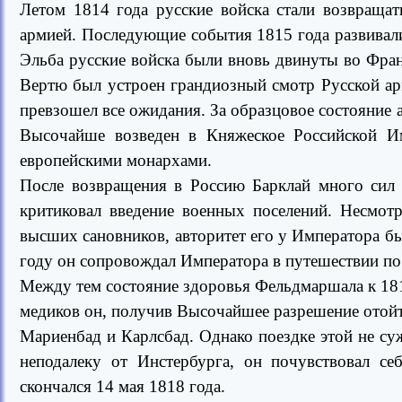
Летом 1814 года русские войска стали возвращат
армией. Последующие события 1815 года развивали
Эльба русские войска были вновь двинуты во Фран
Вертю был устроен грандиозный смотр Русской ар
превзошел все ожидания. За образцовое состояние
Высочайше возведен в Княжеское Российской И
европейскими монархами.
После возвращения в Россию Барклай много сил 
критиковал введение военных поселений. Несмотр
высших сановников, авторитет его у Императора был
году он сопровождал Императора в путешествии по
Между тем состояние здоровья Фельдмаршала к 181
медиков он, получив Высочайшее разрешение отойти
Мариенбад и Карлсбад. Однако поездке этой не с
неподалеку от Инстербурга, он почувствовал се
скончался 14 мая 1818 года.