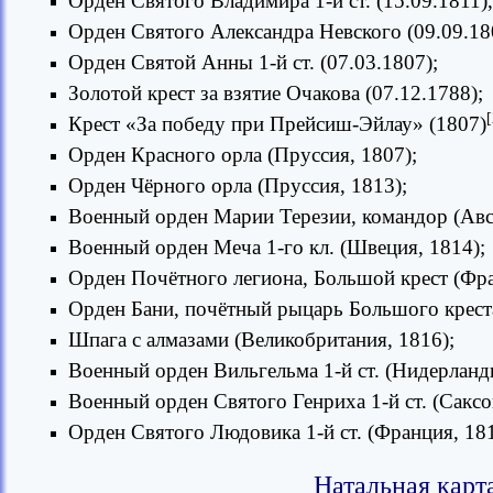
Орден Святого Владимира 1-й ст. (15.09.1811), 2
Орден Святого Александра Невского (09.09.180
Орден Святой Анны 1-й ст. (07.03.1807);
Золотой крест за взятие Очакова (07.12.1788);
[
Крест «За победу при Прейсиш-Эйлау» (1807)
Орден Красного орла (Пруссия, 1807);
Орден Чёрного орла (Пруссия, 1813);
Военный орден Марии Терезии, командор (Авс
Военный орден Меча 1-го кл. (Швеция, 1814);
Орден Почётного легиона, Большой крест (Фра
Орден Бани, почётный рыцарь Большого креста
Шпага с алмазами (Великобритания, 1816);
Военный орден Вильгельма 1-й ст. (Нидерланд
Военный орден Святого Генриха 1-й ст. (Саксо
Орден Святого Людовика 1-й ст. (Франция, 181
Натальная карт