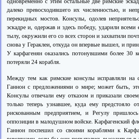
одновременно с этим остальные две римские эска
далеко превосходившего их численностью, и неп
перекидных мостов. Консулы, одолев неприятель
эскадре и, одержав и здесь победу, ударили всеми
тылу, окружили его со всех сторон и захватили поч
снова у Гераклеи, откуда он впервые вышел, и при
У карфагенян оказались потонувшими более 30 к
потеряли 24 корабля.
Между тем как римские консулы исправляли на с
Ганнон с предложениями о мире; может быть, эт
Консулы отвечали ему отказом и приказали своем
только теперь узнавшее, куда ему предстояло от
рискованным предприятием, и Регулу пришлось
оппозиции в малодушном войске. Карфагенский фло
Ганнон поспешил со своими кораблями к Карфаг
римлянами, если бы они попытались высадиться в