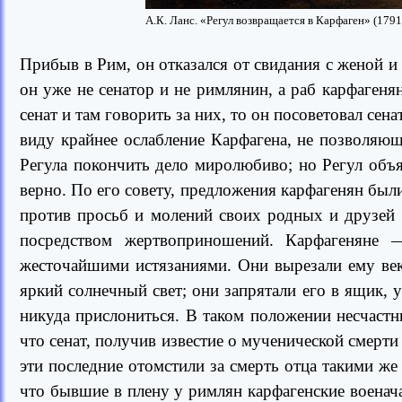
А.К. Ланс. «Регул возвращается в Карфаген» (1791
Прибыв в Рим, он отказался от свидания с женой и д
он уже не сенатор и не римлянин, а раб карфагеня
сенат и там говорить за них, то он посоветовал сен
виду крайнее ослабление Карфагена, не позволяющ
Регула покончить дело миролюбиво; но Регул объя
верно. По его совету, предложения карфагенян были
против просьб и молений своих родных и друзей 
посредством жертвоприношений. Карфагеняне
жесточайшими истязаниями. Они вырезали ему век
яркий солнечный свет; они запрятали его в ящик, 
никуда прислониться. В таком положении несчастн
что сенат, получив известие о мученической смерти
эти последние отомстили за смерть отца такими ж
что бывшие в плену у римлян карфагенские военач