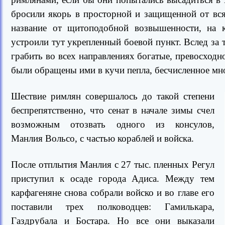
бросили якорь в просторной и защищенной от вся
название от щитоподобной возвышенности, на 
устроили тут укрепленный боевой пункт. Вслед за т
грабить во всех направлениях богатые, превосход
были обращены ими в кучи пепла, бесчисленное мн
Шествие римлян совершалось до такой степени
беспрепятственно, что сенат в начале зимы счел
возможным отозвать одного из консулов,
Манлия Вольсо, с частью кораблей и войска.
После отплытия Манлия с 27 тыс. пленных Регул
приступил к осаде города Адиса. Между тем
карфагеняне снова собрали войско и во главе его
поставили трех полководцев: Гамилькара,
Газдрубала и Бостара. Но все они выказали