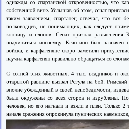
однажды со спартанской откровенностью, что ка
собственной вине. Услышав об этом, сенат пригласил
таким заявлением; спартанец отвечал, что вся 
полководцев, не понимающих, как следует приме
конницу и слонов. Сенат признал разъяснения 
подчиниться иноземцу. Ксантипп был назначен 
войска, и карфагеняне скоро заметили присутстви
научил карфагенян правильно обращаться со слонам
С сотней этих животных, 4 тыс. всадников и око
открытой равнине вызвал Регула на бой. Римский 
вполне убежденный в своей непобедимости, издева
были окружены со всех сторон и изрублены. Поч
человек, но его нагнали и взяли в плен. Только 2 
начале сражения опрокинула пунических наемников,