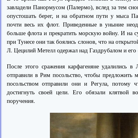
завладели Панормусом (Палермо), вслед за тем сно
опустошать берег, и на обратном пути у мыса П
почти весь их флот. Приведенные в уныние нео
больше флота и прекратить морскую войну. И на с
при Тунесе они так боялись слонов, что на открытой
Л. Цецилий Метелл одержал над Газдрубалом и его
После этого сражения карфагеняне удалились в 
отправили в Рим посольство, чтобы предложить м
посольством отправили они и Регула, потому чт
достигнуть своей цели. Его обязали клятвой во
поручения.