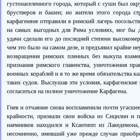
густонаселенного города, который с суши был окру
брустверов и башен; но жители этого города ст
карфагеняне отправили в римский лагерь посольств
на самых выгодных для Рима условиях, мог бы д
удачи сделали его до последней степени высокоме
чем это было на самом деле, и предъявил крайне н
возвращения римских пленных без выкупа взамен
признания римского главенства, уничтожения пра
военных кораблей и в то же время обязательства к
таких судов. Выслушав эти условия, карфагенские 
согласиться на полное уничтожение Карфагена.
Гнев и отчаяние снова воспламенили почти угасше
крайности, призвали свои войска из Сицилии и 
наемников находился и Ксантипп из Лакедемона,
несомненно, имевший уже прежде случаи приобре