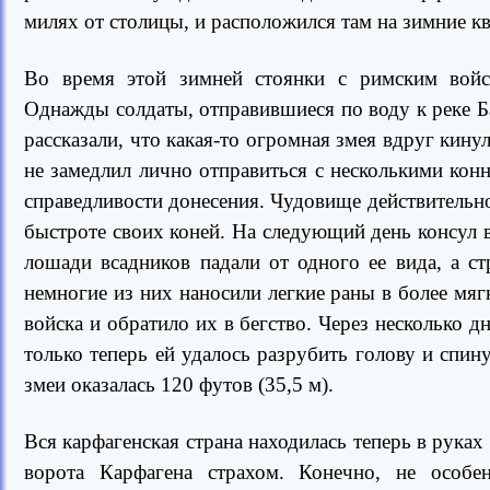
милях от столицы, и расположился там на зимние к
Во время этой зимней стоянки с римским войск
Однажды солдаты, отправившиеся по воду к реке Ба
рассказали, что какая-то огромная змея вдруг кину
не замедлил лично отправиться с несколькими кон
справедливости донесения. Чудовище действительно 
быстроте своих коней. На следующий день консул 
лошади всадников падали от одного ее вида, а с
немногие из них наносили легкие раны в более мя
войска и обратило их в бегство. Через несколько д
только теперь ей удалось разрубить голову и спи
змеи оказалась 120 футов (35,5 м).
Вся карфагенская страна находилась теперь в руках 
ворота Карфагена страхом. Конечно, не особен