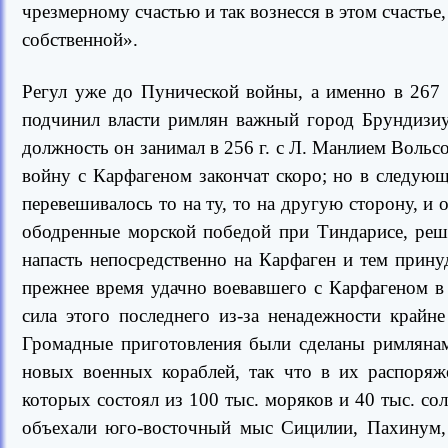
чрезмерному счастью и так вознесся в этом счастье,
собственной».
Регул уже до Пунической войны, а именно в 267 г
подчинил власти римлян важный город Брундизиу
должность он занимал в 256 г. с Л. Манлием Вольс
войну с Карфагеном закончат скоро; но в следующ
перевешивалось то на ту, то на другую сторону, и
ободренные морской победой при Тиндарисе, реш
напасть непосредственно на Карфаген и тем прину
прежнее время удачно воевавшего с Карфагеном в
сила этого последнего из-за ненадежности крайн
Громадные приготовления были сделаны римлянам
новых военных кораблей, так что в их распоряж
которых состоял из 100 тыс. моряков и 40 тыс. сол
объехали юго-восточный мыс Сицилии, Пахинум, 