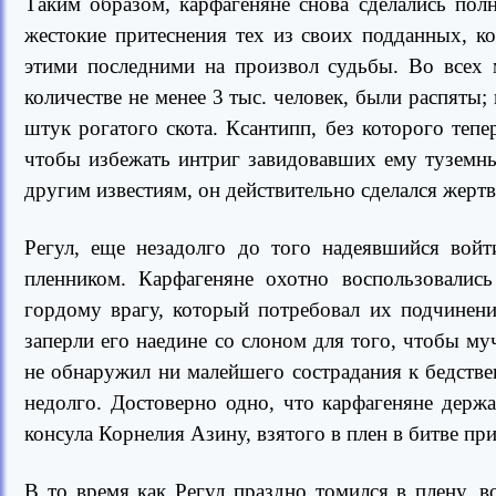
Таким образом, карфагеняне снова сделались пол
жестокие притеснения тех из своих подданных, к
этими последними на произвол судьбы. Во всех 
количестве не менее 3 тыс. человек, были распяты;
штук рогатого скота. Ксантипп, без которого теп
чтобы избежать интриг завидовавших ему туземны
другим известиям, он действительно сделался жерт
Регул, еще незадолго до того надеявшийся войт
пленником. Карфагеняне охотно воспользовалис
гордому врагу, который потребовал их подчинени
заперли его наедине со слоном для того, чтобы му
не обнаружил ни малейшего сострадания к бедств
недолго. Достоверно одно, что карфагеняне держ
консула Корнелия Азину, взятого в плен в битве пр
В то время как Регул праздно томился в плену, 