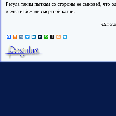
Регула таким пыткам со стороны ее сыновей, что о
и едва избежали смертной казни.
/Штолль 
Facebook
Odnoklassniki
VK
Twitter
LinkedIn
Tumblr
WhatsApp
Instapaper
Blogger
Telegram