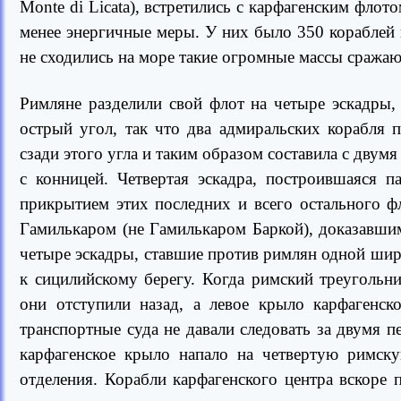
Monte di Licata), встретились с карфагенским флот
менее энергичные меры. У них было 350 кораблей и
не сходились на море такие огромные массы сража
Римляне разделили свой флот на четыре эскадры
острый угол, так что два адмиральских корабля п
сзади этого угла и таким образом составила с двум
с конницей. Четвертая эскадра, построившаяся п
прикрытием этих последних и всего остального ф
Гамилькаром (не Гамилькаром Баркой), доказавшим
четыре эскадры, ставшие против римлян одной шир
к сицилийскому берегу. Когда римский треугольни
они отступили назад, а левое крыло карфагенск
транспортные суда не давали следовать за двумя п
карфагенское крыло напало на четвертую римску
отделения. Корабли карфагенского центра вскоре 