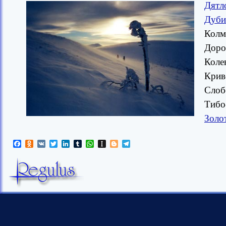
Дятл
Дуби
Колм
Доро
Коле
Крив
Слоб
Тибо
Золо
Facebook
Odnoklassniki
VK
Twitter
LinkedIn
Tumblr
WhatsApp
Instapaper
Blogger
Telegram