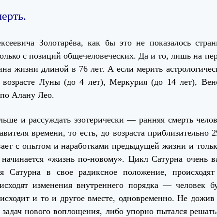
ерть.
сеевича Золотарёва, как бы это не показалось стран
только с позиций общечеловеческих. Да и то, лишь на пе
на жизни длиной в 76 лет. А если мерить астрологичес
 возрасте Луны (до 4 лет), Меркурия (до 14 лет), Ве
 по Алану Лео.
льше и рассуждать эзотерически — ранняя смерть челов
вителя времени, то есть, до возраста приблизительно 29
вает с опытом и наработками предыдущей жизни и тольк
 начинается «жизнь по-новому». Цикл Сатурна очень в
я Сатурна в свое радиксное положение, происходят
сходят изменения внутреннего порядка — человек бу
сходит и то и другое вместе, одновременно. Не дожив 
 задач нового воплощения, либо упорно пытался решать