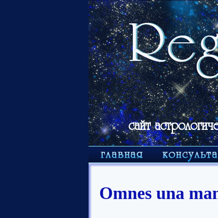
сайт астрологич
Omnes una man