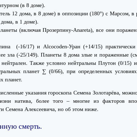
атурном (в 8 доме).
тель 12 дома, в 8 доме) в оппозиции (180°) с Марсом, в 
дома, в 1 доме).
планеты (включая Прозерпину-Anareta), все они пораже
рпина (-16/17) и Alcocoden-Уран (+14/15) практическ
ее зла (-25/149). Планеты 8 дома злые и пораженные (с
 нейтрален. Также условно нейтральны Плутон (0/15) 
тральных планет ∑ (0/66), при определенных условия
ых планет.
численные указания гороскопа Семена Золотарёва, можно
изни натива, более того – многие из факторов впо
ти Семена Алексеевича, но об этом ниже.
енную смерть.