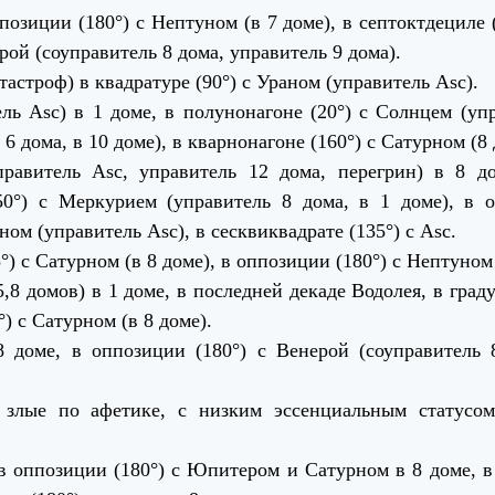
позиции (180°) с Нептуном (в 7 доме), в септоктдециле
рой (соуправитель 8 дома, управитель 9 дома).
тастроф) в квадратуре (90°) с Ураном (управитель Asc).
ль Asc) в 1 доме, в полунонагоне (20°) с Солнцем (упр
 6 дома, в 10 доме), в кварнонагоне (160°) с Сатурном (8 
правитель Asc, управитель 12 дома, перегрин) в 8 до
50°) с Меркурием (управитель 8 дома, в 1 доме), в 
ном (управитель Asc), в сесквиквадрате (135°) с Asc.
°) с Сатурном (в 8 доме), в оппозиции (180°) с Нептуном 
,8 домов) в 1 доме, в последней декаде Водолея, в град
°) с Сатурном (в 8 доме).
8 доме, в оппозиции (180°) с Венерой (соуправитель 
 злые по афетике, с низким эссенциальным статусо
в оппозиции (180°) с Юпитером и Сатурном в 8 доме, в 