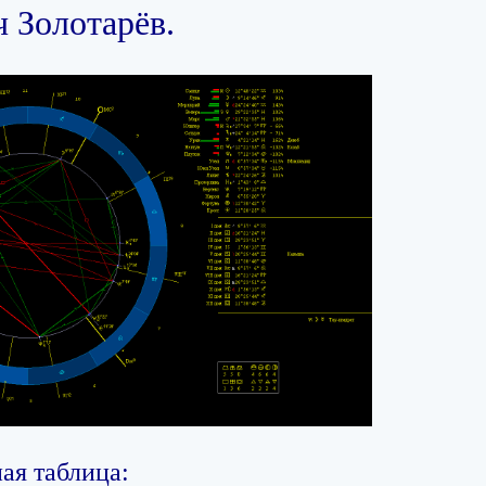
 Золотарёв.
ая таблица: