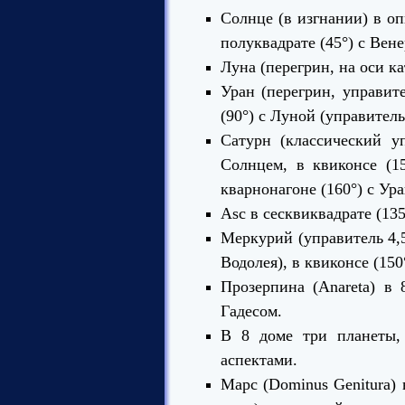
Солнце (в изгнании) в оп
полуквадрате (45°) с Вене
Луна (перегрин, на оси ка
Уран (перегрин, управите
(90°) с Луной (управитель
Сатурн (классический у
Солнцем, в квиконсе (1
кварнонагоне (160°) с Ура
Asc в сесквиквадрате (135
Меркурий (управитель 4,5
Водолея), в квиконсе (150
Прозерпина (Anareta) в 
Гадесом.
В 8 доме три планеты,
аспектами.
Марс (Dominus Genitura) 