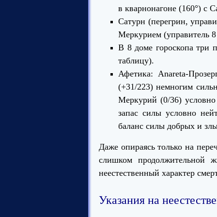
в кварнонагоне (160°) с С
Сатурн (перегрин, управи
Меркурием (управитель 8 
В 8 доме гороскопа три 
таблицу).
Афетика: Anareta-Прозе
(+31/223) немногим сильн
Меркурий (0/36) условно
запас силы условно ней
баланс силы добрых и зл
Даже опираясь только на пере
слишком продолжительной ж
неестественный характер смер
Указания на неестеств