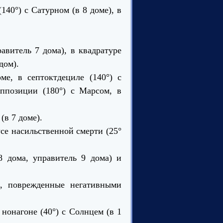
(140°) с Сатурном (в 8 доме), в
авитель 7 дома), в квадратуре
дом).
ме, в септоктдециле
(140°) с
оппозиции (180°) с Марсом, в
(в 7 доме).
усе насильственной смерти (25°
8 дома, управитель 9 дома) и
м, поврежденные негативными
нонагоне (40°) с Солнцем (в 1