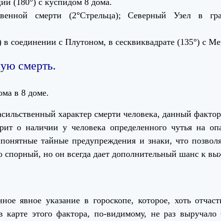
ии (180°) с куспидом 8 дома.
венной смерти (2°Стрельца); Северный Узел в гра
 в соединении с Плутоном, в сесквиквадрате (135°) с Ме
ную смерть.
ома в 8 доме.
асильственный характер смерти человека, данный фактор
рит о наличии у человека определенного чутья на оп
 понятные тайные предупреждения и знаки, что позвол
о спорный, но он всегда дает дополнительный шанс к в
ное явное указание в гороскопе, которое, хоть отчаст
в карте этого фактора, по-видимому, не раз выручало